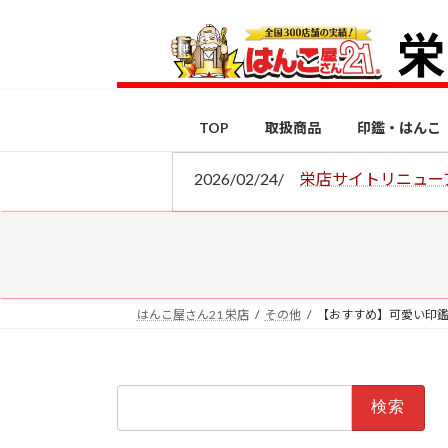
コ
ナ
ン
ビ
テ
ゲ
ン
ー
ツ
シ
TOP
取扱商品
印鑑・はんこ
へ
ョ
ス
ン
2026/02/24/
栄店サイトリニュー
キ
に
ッ
移
プ
動
はんこ屋さん21 栄店
その他
【おすすめ】可愛い印鑑
検
索: