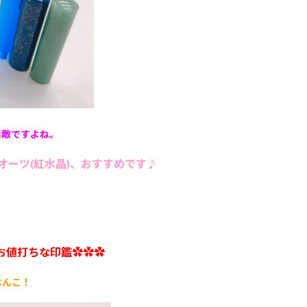
素敵ですよね。
ーツ(紅水晶)、おすすめです♪
お値打ちな印鑑✿✿✿
はんこ！