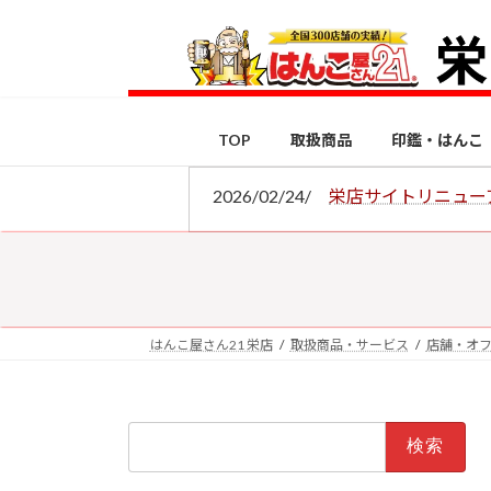
コ
ナ
ン
ビ
テ
ゲ
ン
ー
ツ
シ
TOP
取扱商品
印鑑・はんこ
へ
ョ
ス
ン
2026/02/24/
栄店サイトリニュー
キ
に
ッ
移
プ
動
はんこ屋さん21 栄店
取扱商品・サービス
店舗・オ
検
索: